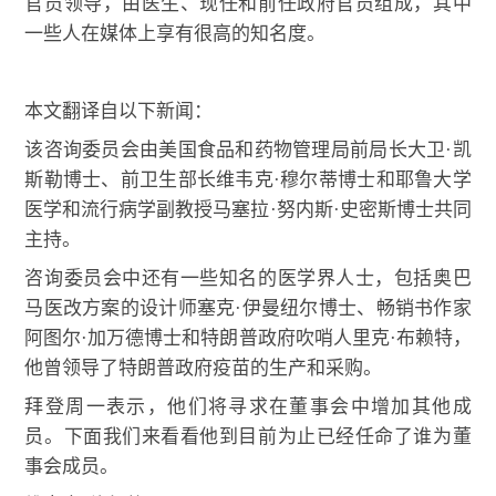
官员领导，由医生、现任和前任政府官员组成，其中
一些人在媒体上享有很高的知名度。
本文翻译自以下新闻：
该咨询委员会由美国食品和药物管理局前局长大卫
·
凯
斯勒博士、前卫生部长维韦克
·
穆尔蒂博士和耶鲁大学
医学和流行病学副教授马塞拉
·
努内斯
·
史密斯博士共同
主持。
咨询委员会中还有一些知名的医学界人士，包括奥巴
马医改方案的设计师塞克
·
伊曼纽尔博士、畅销书作家
阿图尔
·
加万德博士和特朗普政府吹哨人里克
·
布赖特，
他曾领导了特朗普政府疫苗的生产和采购。
拜登周一表示，他们将寻求在董事会中增加其他成
员。下面我们来看看他到目前为止已经任命了谁为董
事会成员。