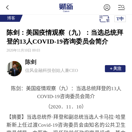
博客
T中
陈剑：美国疫情观察（九）：当选总统拜
登的13人COVID-19咨询委员会简介
2020年11月10日 09:03
陈剑
＋关注
＋关注
信风金融科技创始人兼CEO
陈剑：美国疫情观察（九）：当选总统拜登的
13人
COVID-19
咨询委员会简介
（
2020
．
11
．
10
）
【摘要】当选总统乔
·
拜登和副总统当选人卡马拉
·
哈里
斯新上任
过渡
Covid-19
咨询委员会
由知名的公共卫生