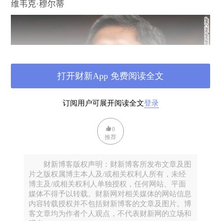
维韦克
·
穆尔蒂
打开财新App 免费阅读全文
订阅用户可展开阅读全文
登录
0
在这张
2014
年
2
月
4
日的照片中，时任美国卫生部长的
推荐
维韦克
·
穆尔西博士出现在华盛顿的国会山上。
财新博客版权声明：财新博客所发布文章及图
Vivek Murthy
博士是一名内科医生，从
2014
年
12
月开
片之版权属博主本人及/或相关权利人所有，未经
始在美国总统奥巴马的领导下担任美国的卫生部长。
博主及/或相关权利人单独授权，任何网站、平面
他应特朗普政府的要求于
2017
年
4
月辞职。
媒体不得予以转载。财新网对相关媒体的网站信息
内容转载授权并不包括财新博客的文章及图片。博
在他任职期间，他告诫我们
关于他们止痛药处方的公
客文章均为作者个人观点，不代表财新网的立场和